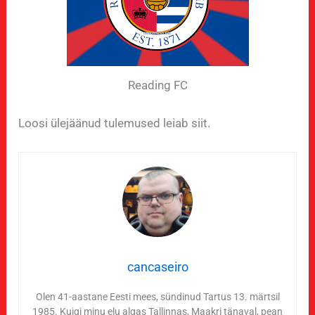
Reading FC
Loosi ülejäänud tulemused leiab siit.
cancaseiro
Olen 41-aastane Eesti mees, sündinud Tartus 13. märtsil
1985. Kuigi minu elu algas Tallinnas, Maakri tänaval, pean