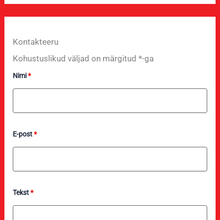
Kontakteeru
Kohustuslikud väljad on märgitud *-ga
Nimi
*
E-post
*
Tekst
*