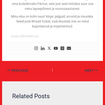
oma kodulinnaks Pärnut, sest just seal möödus suur osa
minu lapsepõlvest ja noorusaastatest.
Minu elus on kolm suurt kirge: jalgpall, arvutid ja muusika.
Need pole lihtsalt hobid, vaid eluviisid, mis on mind
kujundanud ja inspireerinud.
www.villemalari.eu
PREVIOUS
NEXT
Related Posts