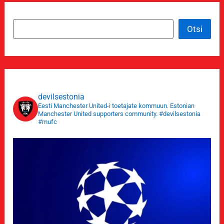
Otsi
Otsi
devilsestonia
Eesti Manchester United-i toetajate kommuun.
Estonian
Manchester United supporters community. #devilsestonia
#mufc