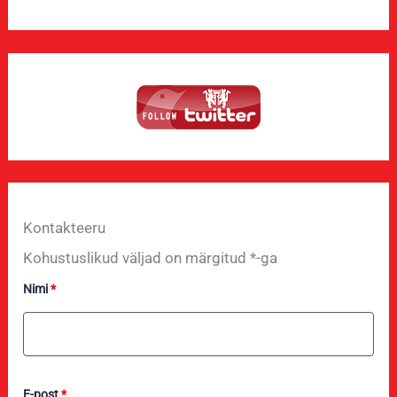
Kontakteeru
Kohustuslikud väljad on märgitud *-ga
Nimi
*
E-post
*