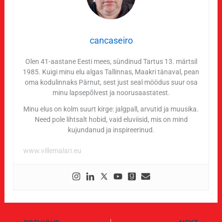
cancaseiro
Olen 41-aastane Eesti mees, sündinud Tartus 13. märtsil
1985. Kuigi minu elu algas Tallinnas, Maakri tänaval, pean
oma kodulinnaks Pärnut, sest just seal möödus suur osa
minu lapsepõlvest ja noorusaastatest.
Minu elus on kolm suurt kirge: jalgpall, arvutid ja muusika.
Need pole lihtsalt hobid, vaid eluviisid, mis on mind
kujundanud ja inspireerinud.
www.villemalari.eu