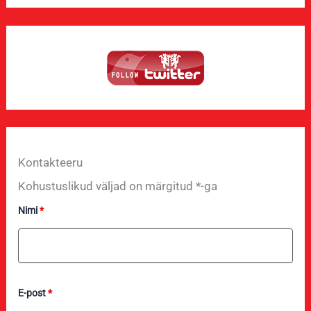
Kontakteeru
Kohustuslikud väljad on märgitud *-ga
Nimi
*
E-post
*